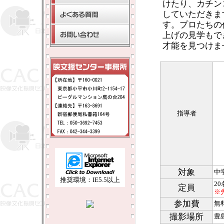
けたり、カチン
していただきま
す。プロたちの
上げの見学もで
才能を見つけま
指導者
対象
中
推奨環境：IE5.5以上
20
定員
※
参加費
無
撮影場所
豊