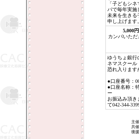
「子どもシネ
パで毎年実施
未来を生きる
申し上げます
5,000
カンパいただ
ゆうちょ銀行
ネマスクール
恐れ入ります
●口座番号：0013
●口座名称：
ー
お振込み頂き
て042-344
主
共
後