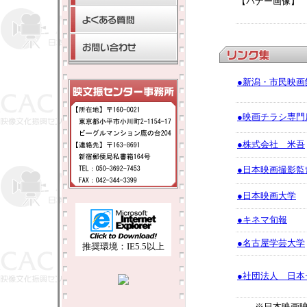
【バナー画像】
●新潟・市民映画
●映画チラシ専門
●株式会社 米吾
●日本映画撮影監
●日本映画大学
●キネマ旬報
●名古屋学芸大学
推奨環境：IE5.5以上
●社団法人 日本
※日本映画