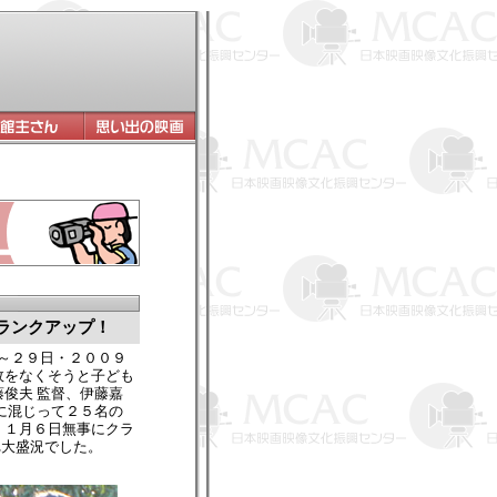
ランクアップ！
 ～２９日・２００９
故をなくそうと子ども
俊夫 監督、伊藤嘉
に混じって２５名の
、１月６日無事にクラ
れ大盛況でした。