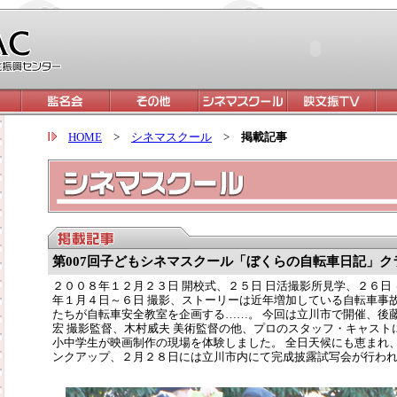
HOME
>
シネマスクール
>
掲載記事
第007回子どもシネマスクール「ぼくらの自転車日記」ク
２００８年１２月２３日 開校式、２５日 日活撮影所見学、２６日
年１月４日～６日 撮影、ストーリーは近年増加している自転車事
たちが自転車安全教室を企画する……。 今回は立川市で開催、後藤
宏 撮影監督、木村威夫 美術監督の他、プロのスタッフ・キャスト
小中学生が映画制作の現場を体験しました。 全日天候にも恵まれ
ンクアップ、２月２８日には立川市内にて完成披露試写会が行わ