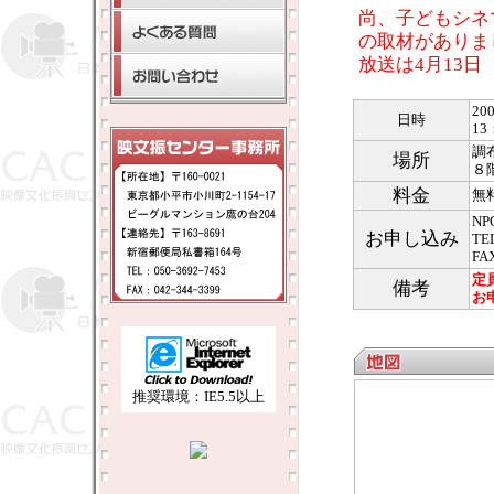
尚、子どもシネ
の取材がありま
放送は4月13
20
日時
1
調
場所
８
料金
無
N
お申し込み
TE
FA
定
備考
お
推奨環境：IE5.5以上