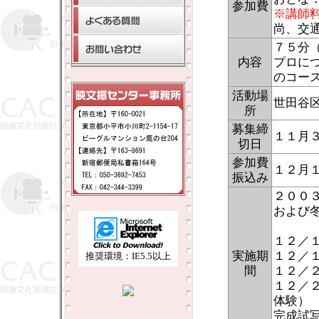
参加費
※講師
尚、交
７５分
内容
プロに
のコー
活動場
世田谷
所
募集締
１１月
切日
参加費
１２月
振込み
２００
および
１２／
実施期
１２／
推奨環境：IE5.5以上
間
１２／
１２／
体験）
完成試