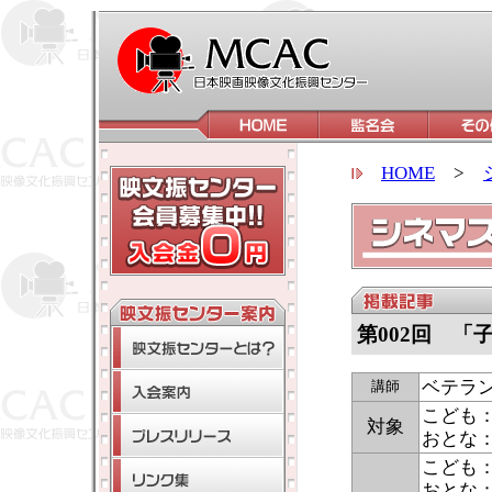
HOME
>
第002回 
ベテラ
講師
こども
対象
おとな
こども
おとな