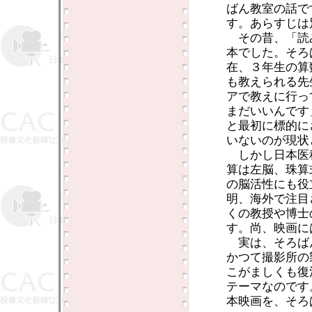
ばん教室の話で
す。あらすじは
その昔、「読
本でした。そろ
在、３年生の算
も教えられる先
アで教えに行っ
まだいいんです
と最初に標的に
いないのが現状
しかし日本医
算は左脳、珠算
の脳活性にも役
明、海外で注目
くの教授や博士
す。尚、映画に
実は、そろば
かつて撮影所の
こがましくも復
テーマなのです
本映画を、そろ