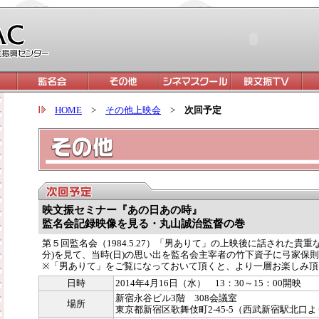
HOME
>
その他上映会
>
次回予定
映文振セミナー『あの日あの時』
監名会記録映像を見る・丸山誠治監督の巻
第５回監名会（1984.5.27）「男ありて」の上映後に話された貴重
分)を見て、当時(日)の思い出を監名会主宰者の竹下資子に弓家保
※「男ありて」をご覧になっておいて頂くと、より一層お楽しみ頂
日時
2014年4月16日（水） 13：30～15：00開映
新宿永谷ビル3階 308会議室
場所
東京都新宿区歌舞伎町2-45-5（西武新宿駅北口