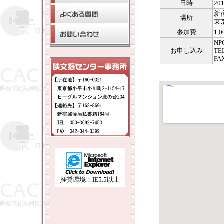
日時
20
新
場所
東
参加費
1,
N
お申し込み
TE
FA
推奨環境：IE5.5以上