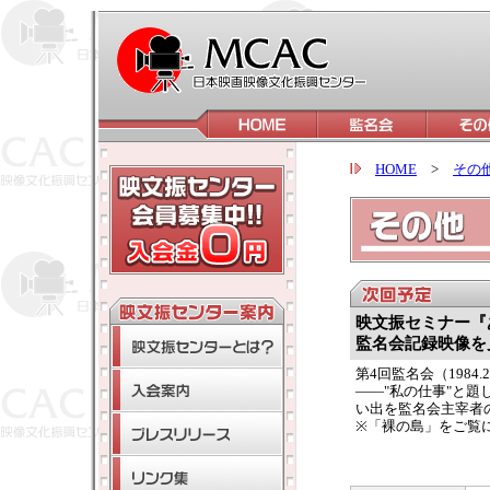
HOME
>
その
映文振セミナー『
監名会記録映像を
第4回監名会（1984
――"私の仕事"と題
い出を監名会主宰者
※「裸の島」をご覧