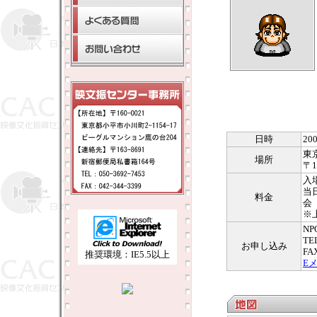
日時
20
東
場所
〒1
入
当
料金
会
※
N
TE
お申し込み
FA
推奨環境：IE5.5以上
E