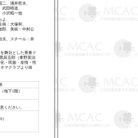
昭二、溝井哲夫、
、武田晴道、
、小沢昭一他
ちよ、
企画：大塚和、
敏郎、美術：中村公
恒夫、スチール：井
市を舞台とした青春ド
石黒辰五郎（東野英治
良化・民族・友情・性
シネマクラブより抜
映
（地下1階）
意ください。
00）