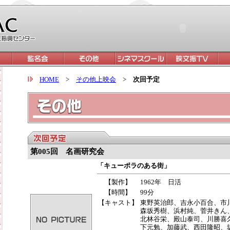
HOME
>
その他上映会
>
次回予定
第005回 名画研究会
「キューポラのある街」
【製作】
1962年 日活
【時間】
99分
【キャスト】
東野英治郎、吉永小百合、市
森坂秀樹、浜村純、菅井きん
北林谷栄、殿山泰司、川勝喜
下元勉、加藤武、西田隆昭、