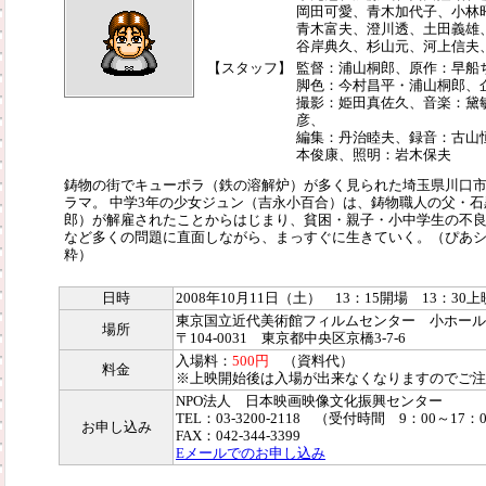
岡田可愛、青木加代子、小林
青木富夫、澄川透、土田義雄
谷岸典久、杉山元、河上信夫
【スタッフ】
監督：浦山桐郎、原作：早船
脚色：今村昌平・浦山桐郎、
撮影：姫田真佐久、音楽：黛
彦、
編集：丹治睦夫、録音：古山
本俊康、照明：岩木保夫
鋳物の街でキューポラ（鉄の溶解炉）が多く見られた埼玉県川口
ラマ。 中学3年の少女ジュン（吉永小百合）は、鋳物職人の父・
郎）が解雇されたことからはじまり、貧困・親子・小中学生の不
など多くの問題に直面しながら、まっすぐに生きていく。（ぴあ
粋）
日時
2008年10月11日（土） 13：15開場 13：30上
東京国立近代美術館フィルムセンター 小ホール
場所
〒104-0031 東京都中央区京橋3-7-6
入場料：
500円
（資料代）
料金
※上映開始後は入場が出来なくなりますのでご注
NPO法人 日本映画映像文化振興センター
TEL：03-3200-2118 （受付時間 9：00～17：
お申し込み
FAX：042-344-3399
Eメールでのお申し込み