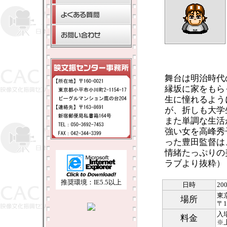
舞台は明治時代
縁坂に家をもら
生に憧れるよう
が、折しも大学
また単調な生活
強い女を高峰秀
った豊田監督は
情緒たっぷりの
ラブより抜粋）
推奨環境：IE5.5以上
日時
20
東
場所
〒1
入
料金
※