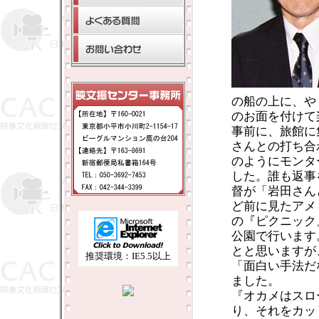
の船の上に、や
のお面を付けて
事前に、旅館に
さんとの打ち合
のようにモンタ
した。誰も返事
督が「岩田さん
ど前に見たアメ
の『ピクニック
公園で行います
とと思いますが
推奨環境：IE5.5以上
「面白い手法だ
ました。
『オカメはスロ
り、それをカッ