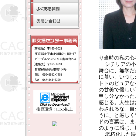
り当時の私の心
シチリアの小
舞台に、無学だ
に慕い、いつし
トトのピュアな
の甘美で優しい
申し分なかった
感じる。人生は
わされるな。自
推奨環境：IE5.5以上
うに」と厳しく
ドの言葉は、ま
のように感じ、
老朽化した映画