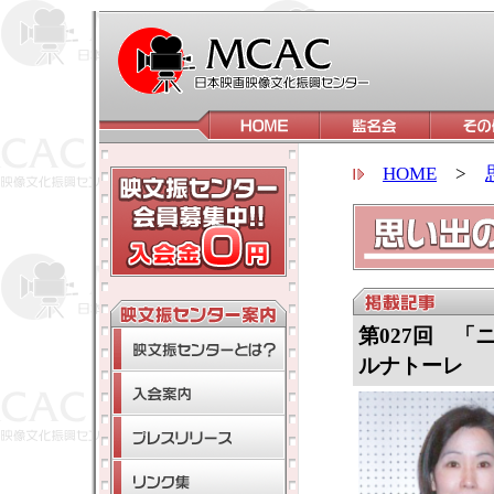
HOME
>
第027回 
ルナトーレ