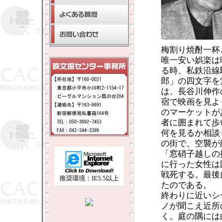
梅割り焼酎一杯
唯一安い娯楽は
る時、私鉄沿線
郎」の四文字を
は、長谷川伸作
宿で映画を見よ
のマーケットが
者に囲まれて歩
何を見るか相談
の街で、空襲が
「窓硝子越しの
に行った女性は
戦死する。最後
推奨環境：IE5.5以上
たのである。
終わりに近いシ
ノが聞こえ近所
く。庭の隅には