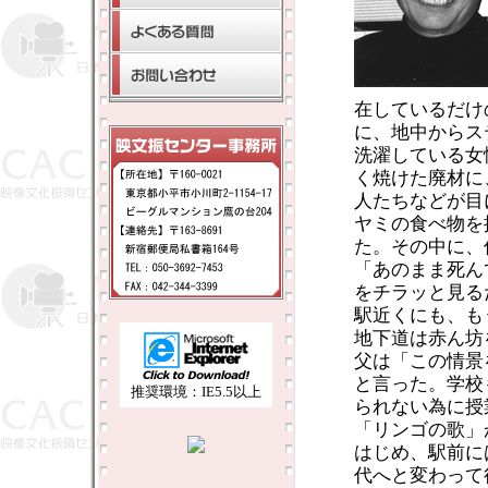
在しているだけ
に、地中からス
洗濯している女
く焼けた廃材に
人たちなどが目
ヤミの食べ物を
た。その中に、
「あのまま死ん
をチラッと見る
駅近くにも、も
地下道は赤ん坊
父は「この情景
と言った。学校
推奨環境：IE5.5以上
られない為に授
「リンゴの歌」
はじめ、駅前に
代へと変わって