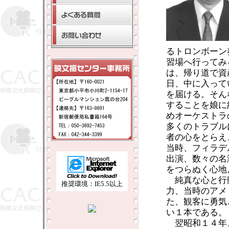
るトロンボーン
習場へ行ってみ
は、帰り道で資
日、中に入って
を届ける。そん
することを娘に
めオーケストラ
多くのトラブル
者の心をとらえ
当時、フィラデ
出演、数々の名
をつらぬく心地
純真な心と行
推奨環境：IE5.5以上
力、当時のアメ
た、観客に勇気
い１本である。
翌昭和１４年