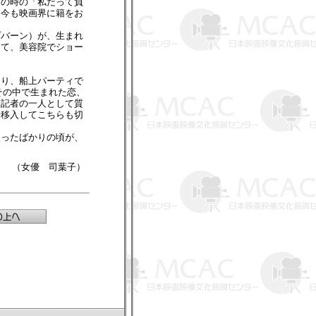
あの時の「私だって負
、今も映画界に籍をお
バーン）が、生まれ
出て、美容院でショー
たり、船上パーティで
その中で生まれた恋、
に記者の一人として質
情移入してこちらも切
ったばかりの頃が、
（女優 司葉子）