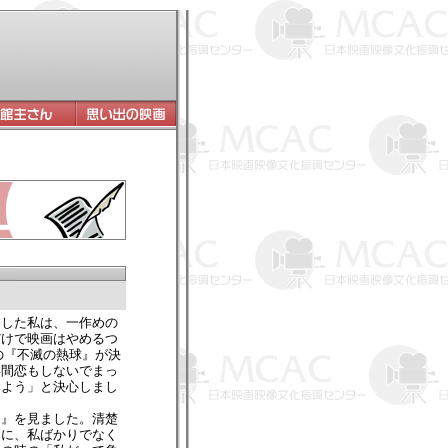
した私は、一作めの
だけで映画はやめるつ
の『不滅の熱球』が決
年間恋もしないでまっ
みよう」と決心しまし
。
』を見ました。清楚
力に、私ばかりでなく