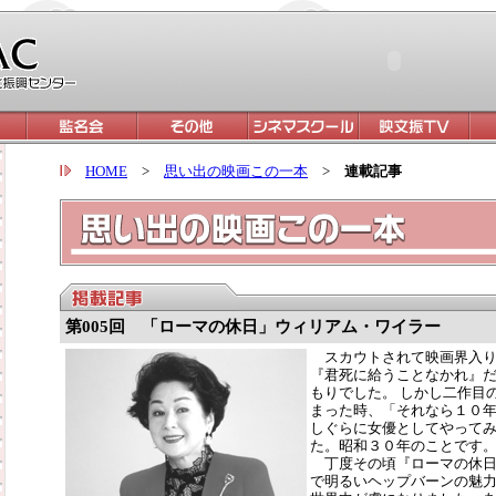
HOME
>
思い出の映画この一本
>
連載記事
第005回 「ローマの休日」ウィリアム・ワイラー
スカウトされて映画界入り
『君死に給うことなかれ』
もりでした。 しかし二作目
まった時、「それなら１０
しぐらに女優としてやって
た。昭和３０年のことです
丁度その頃『ローマの休日
で明るいヘップバーンの魅