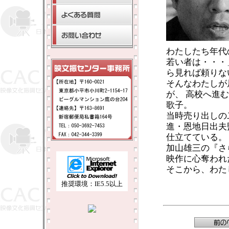
わたしたち年代
若い者は・・・
ら見れば頼りな
そんなわたしが
が、 高校へ進
歌子。
当時売り出しの
進・恩地日出夫
仕立てている。
加山雄三の『さ
映作に心奪われ
そこから、わた
推奨環境：IE5.5以上