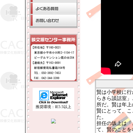
賢は小学校に行
らきら談話室」
所だ。賢は年上
推奨環境：IE5.5以上
賢にとって、こ
た。
担任の坂上は「
て、賢のことを