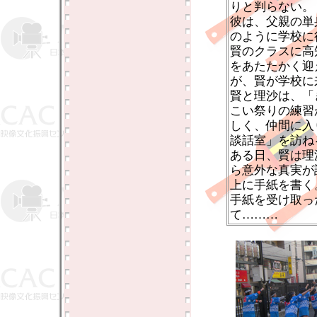
りと判らない。
彼は、父親の単
のように学校に
賢のクラスに高
をあたたかく迎
が、賢が学校に
賢と理沙は、「
こい祭りの練習
しく、仲間に入
談話室」を訪ね
ある日、賢は理
ら意外な真実が
上に手紙を書く
手紙を受け取っ
て………