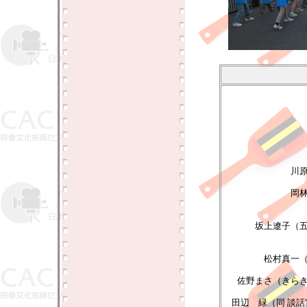
川
岡
坂上遼子（
松村真一
佐野まさ（きら
田辺 緑（同 談