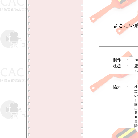
よさこい
製作 ：
後援 ：
協力 ：
社
文
の
し
園
山
芸
Ｕ
東
隆