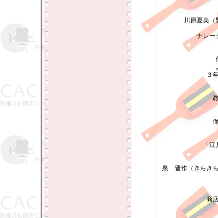
川原夏美（
ナレー
３
「江
泉 晋作（きらき
商