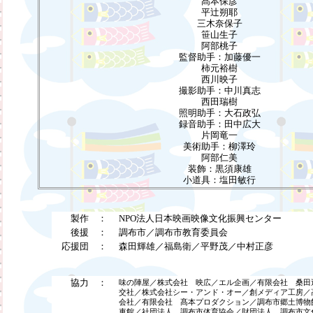
髙本保彦
平辻朔耶
三木奈保子
笹山生子
阿部桃子
監督助手：加藤優一
柿元裕樹
西川映子
撮影助手：中川真志
西田瑞樹
照明助手：大石政弘
録音助手：田中広大
片岡竜一
美術助手：柳澤玲
阿部仁美
装飾：黒須康雄
小道具：塩田敏行
製作 ：
NPO法人日本映画映像文化振興センター
後援 ：
調布市／調布市教育委員会
応援団 ：
森田輝雄／福島衛／平野茂／中村正彦
協力 ：
味の陣屋／株式会社 映広／エル企画／有限会社 桑田
交社／株式会社シー・アンド・オー／創メディア工房／
会社／有限会社 髙本プロダクション／調布市郷土博物
車館／社団法人 調布市体育協会／財団法人 調布市文