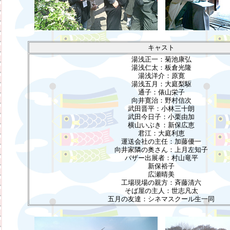
キャスト
湯浅正一：菊池康弘
湯浅仁太：板倉光隆
湯浅洋介：原寛
湯浅五月：大庭梨駆
通子：俵山栄子
向井寛治：野村信次
武田晋平：小林三十朗
武田今日子：小栗由加
横山いぶき：新保広恵
君江：大庭利恵
運送会社の主任：加藤優一
向井家隣の奥さん：上月左知子
バザー出展者：村山竜平
新保裕子
広瀬晴美
工場現場の親方：斉藤清六
そば屋の主人：世志凡太
五月の友達：シネマスクール生一同