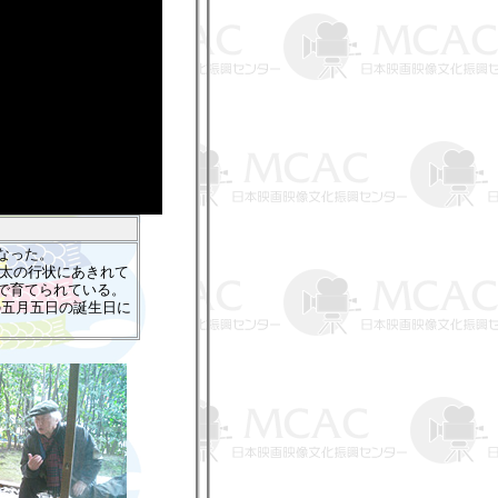
なった。
仁太の行状にあきれて
中で育てられている。
の五月五日の誕生日に