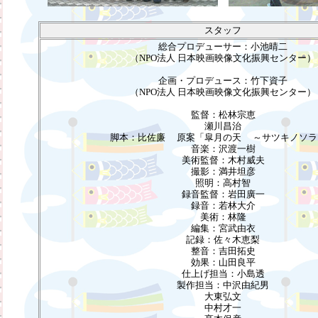
スタッフ
総合プロデューサー：小池晴二
（NPO法人 日本映画映像文化振興センター）
企画・プロデュース：竹下資子
（NPO法人 日本映画映像文化振興センター）
監督：松林宗恵
瀬川昌治
脚本：比佐廉 原案「皐月の天 ～サツキノソラ
音楽：沢渡一樹
美術監督：木村威夫
撮影：満井坦彦
照明：高村智
録音監督：岩田廣一
録音：若林大介
美術：林隆
編集：宮武由衣
記録：佐々木恵梨
整音：吉田拓史
効果：山田良平
仕上げ担当：小島透
製作担当：中沢由紀男
大東弘文
中村才一