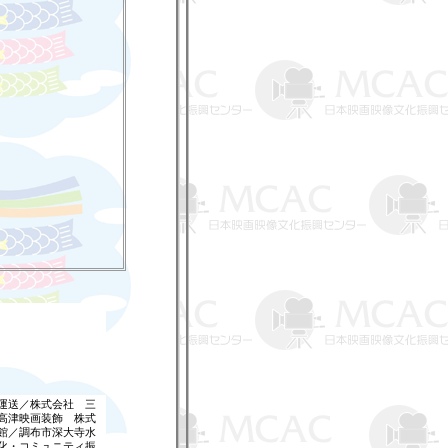
運送／株式会社 三
高津映画装飾 株式
館／調布市深大寺水
化・コミュニティ振