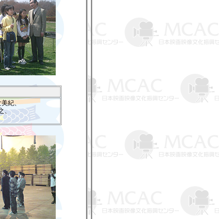
女美紀、
之、