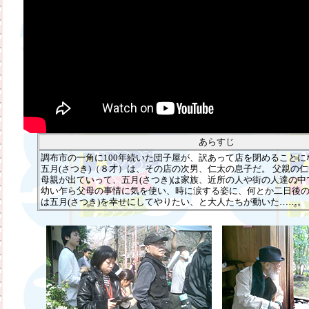
あらすじ
調布市の一角に100年続いた団子屋が、訳あって店を閉めることに
五月(さつき)（８才）は、その店の次男、仁太の息子だ。 父親の
母親が出ていって、五月(さつき)は家族、近所の人や街の人達の
幼い乍ら父母の事情に気を使い、時に涙する姿に、何とか二日後
は五月(さつき)を幸せにしてやりたい、と大人たちが動いた……。