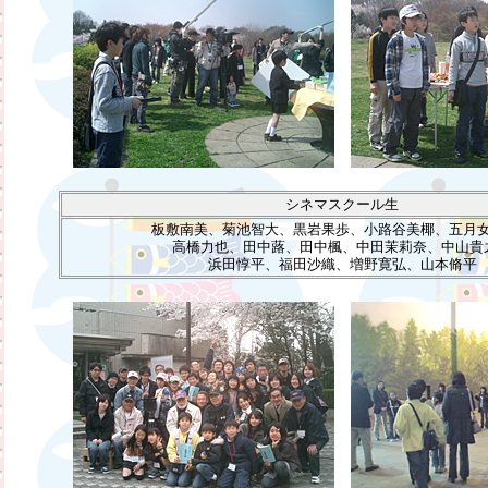
シネマスクール生
板敷南美、菊池智大、黒岩果歩、小路谷美椰、五月
高橋力也、田中蕗、田中楓、中田茉莉奈、中山貴
浜田惇平、福田沙織、増野寛弘、山本脩平