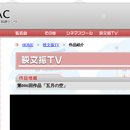
HOME
>
映文振TV
>
作品紹介
第006回作品「五月の空」