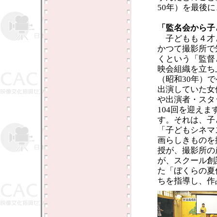
50年）を最後
「監名会から子
子どもも４才
かつて撮影所で
くという「監督
映会組織を立ち
（昭和30年）
出演していた女
や出演者・スタ
104回を迎え
す。それは、子
「子どもシネマ
画らしきものを
授が、撮影所の
が、スクール創
た「ぼくらの夏
ちを指導し、作