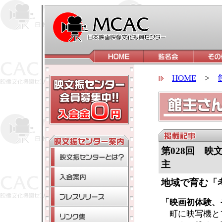
HOME
>
第028回 
主
地域で育む「
「映画初体験、
町に映写機と