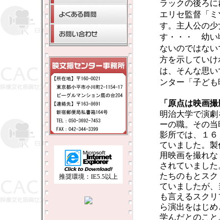
ラックの後ろに
エリセ監督「ミ
す。主人公の少
す・・・ 幼い
ないのではない
方を示していけ
は、そんな思い
ンター「子ども
「原点は映画撮
明治大学で演劇
ーの職。その当
影所では、１６
ていました。製
用映画を撮れな
されていました
たちのもとスク
推奨環境：IE5.5以上
ていましたが、
も言えるスクリ
ら演出をはじめ
学んだとのこと