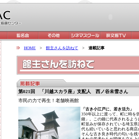
HOME
>
館主さんを訪ねて
>
連載記事
第021回 「川越スカラ座」支配人 西ノ谷未雪さん
市民の力で再生！老舗映画館
「古き小江戸に、若き活力」
350年以上に渡って、町に時を
鐘」。この鐘に代表されるよう
町並みが保存されている埼玉県
代も続いていると思われる商店
そんな古き良き時代の匂いを残
まれの若者たちが団体を立ち上