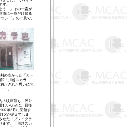
です。
よう！」その一言が
越市に一館だけ残る
ラウンド」の一員で、
評判の高かった「カー
画館「川越スカラ
同満たされた思いに包
・・・。
内の映画館も、郊外
厳しい状況に。最後
007年5月に閉館す
の灯火が消えてしま
させた「プレイグラ
ります。「川越スカ