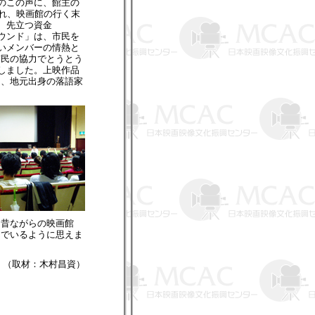
のこの声に、館主の
され、映画館の行く末
、先立つ資金
ウンド」は、市民を
若いメンバーの情熱と
市民の協力でとうとう
トしました。上映作品
て、地元出身の落語家
た昔ながらの映画館
んでいるように思えま
（取材：木村昌資）