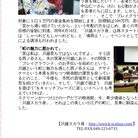
ラ座を残したい！！」若者たち
中山仁一さん（82）も心動か
を若者たちに託します。しかし
が・・・。そこで「プレイグラ
対象に１口１万円の基金集めを開始します。目標額は500万円。
「昔から通い続けていたから」という年配の方をはじめ、多くの
目標の金額に到達。同年8月18日、「川越スカラ座」は再スター
は「しゃべれどもしゃべれども」と「魂萌え！」。イベントとし
による講演も行われました。
「町の魅力に惹かれて」
「実は私は、川越育ちではないんですよ」 そう語
る西ノ谷さん。夫の実家が川越にあり、その関係で
「プレイグラウンド」のお手伝いを始めたという。
川越という町に魅力を感じた西ノ谷さんは、デザイ
ナーという本業を持ちつつ映画館の運営を担ってい
るとのこと。「今後も、市民の居場所として劇場運
営を続けていきたい。そして、“川越で遊ぼう 川越
を遊ぼう”をキャッチフレーズに楽しいイベントも考
えていければ」。
スクリーンが一つだけの一戸だての映画館。今、希少価値となっ
「川越スカラ座」、それはこの美しい小江戸の町に、見事に馴染
した。
【川越スカラ座：
http://www.k-scalaza.com/
】
TEL/FAX.049-223-0733