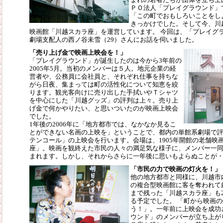
ＰＯ法人「プレイグラウンド」
「この町でおもしろいことをし
きっかけでした。そして今、川
映画館「川越スカラ座」を運営しています。 今回は、「プレイグ
劇場支配人の西ノ谷未雪（29）さんにお話を伺いました。
「売り上げ金で映画上映会を！」
「プレイグラウンド」が誕生したのは今から3年前の
2005年5月。当初のメンバーは５人。地元企業の経
営者や、公務員に会社員と、それぞれ仕事を持ちな
がら日夜、集まっては町の活性化について知恵を絞
ります。観光客向けに売り出した手拭いやＴシャツ
を中心にした「川越グッズ」の評判は上々。売り上
げ金で何かやりたい、と思いついたのが映画上映会
でした。
1年後の2006年に「地方都市では、なかなか見るこ
とができない名画の上映を」ということで、都内の単館系劇場で
テンコール」の上映会を行います。会場は、1905年開館の老舗映
座」。映画を観終えた市民の人々の満足気な様子に、メンバー一
まれます。しかし、それからさらに一年後に思いもよらぬことが
「市民の力で映画の灯火を！」
他の地方都市と同様に、川越市
の複合型映画館に客を奪われて
まで残った「川越スカラ座」も2
る予定でした。 「町から映画
う！」。一年前に上映会を成功
ウンド」のメンバーが立ち上が