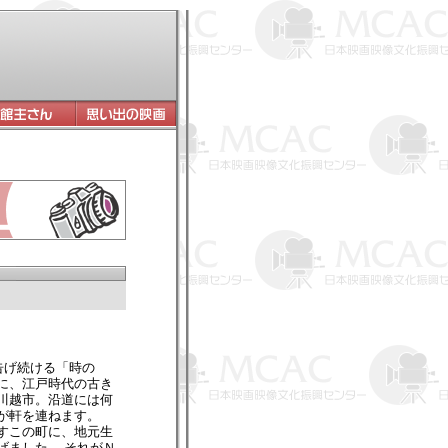
告げ続ける「時の
に、江戸時代の古き
川越市。沿道には何
が軒を連ねます。
すこの町に、地元生
げました。 それがＮ