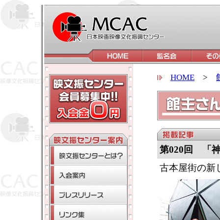
HOME
>
第020回 
古本屋街の新