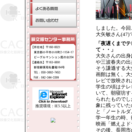
しました。今回
大矢敏さん(47
「夜遅くまでテ
て・・」
大矢さんの出身
や三波春夫の出
そう謙遜する大
画館は無く、大
レビで放映され
学生の頃はテレ
いて、朝寝坊す
られたものでし
象に残っていた
推奨環境：IE5.5以上
と「ノートルダ
学一年生の時、
映画「燃えよド
その後、長岡市