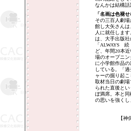
なんかは結構話
「名画は色褪せ
その三百人劇場が
館し大矢さんは
人に就任します
は、大手出版社
「ALWAYS 
ど、年間20本
場のオープニン
に小学館作品の
している。「過
ャーの掘り起こ
取材当日の劇場
られた直後とい
ぼ満席。本と同
の思いを強くし
【神