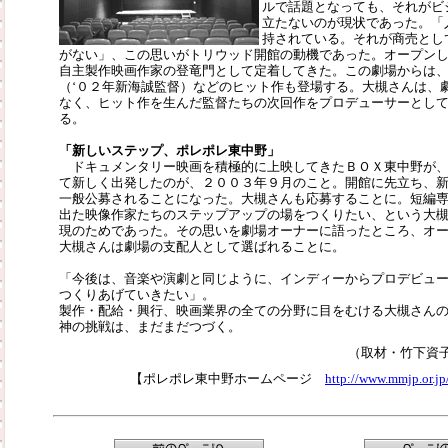
ルで話題となっても、それがビ
立たないのが現状であった。「
持されている。それが商売とし
がない」、この思いがトリウッド開館の動機であった。オープン
自主製作映画作家の登竜門として定着してきた。この劇場からは
（‘０２年新海誠監督）などのヒット作も登場する。大槻さんは、
なく、ヒット作を生んだ監督たちの次回作をプロデューサーとし
る。
「新しいステップ、ポレポレ東中野」
ドキュメンタリー映画を積極的に上映してきたＢＯＸ東中野が、
て新しく出発したのが、２００３年９月のこと。開館に先立ち、
一般公募されることになった。大槻さんも応募することに。短編
出た映像作家たちのステップアップの場をつくりたい、という大
現のためであった。その思いを劇場オーナーに語ったところ、オ
大槻さんは劇場の支配人として選ばれることに。
「今後は、音楽や演劇と同じように、インディーからプロデビュ
つくりあげていきたい」。
製作・配給・興行、映画業界の全ての分野に目をむける大槻さん
神の挑戦は、まだまだつづく。
（取材・竹下資
【ポレポレ東中野ホームページ
http://www.mmjp.or.jp