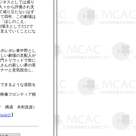
ジネスとしては成り
人々から評価され支
て成り立たないはず
して四年、この劇場は
、「ほしのこえ」
劇場主としてだけで
て支えていくことにな
ポレポレ東中野とし
新しい劇場の支配人が
専門トリウッドで世に
槻さんの新しい夢の実
ーナーと意気投合し、
ーできるような道筋を
の映像フロンティア精
子 構成 木村昌資）
/pole2/
】