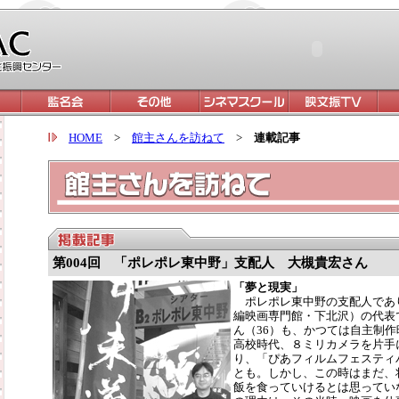
HOME
>
館主さんを訪ねて
>
連載記事
第004回 「ポレポレ東中野」支配人 大槻貴宏さん
「夢と現実」
ポレポレ東中野の支配人であ
編映画専門館・下北沢）の代表
ん（36）も、かつては自主制
高校時代、８ミリカメラを片手
り、「ぴあフィルムフェスティ
とも。しかし、この時はまだ、
飯を食っていけるとは思ってい