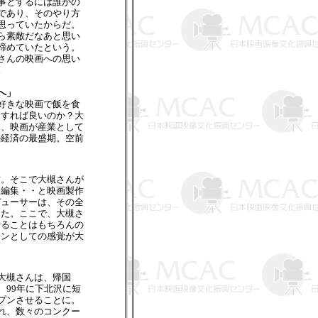
事とするには誰かの
であり、そのやり方
思っていたからだ。
ら素敵だなあと思い
諦めていたという。
さんの映画への思い
。
へ」
好きな映画で飯を食
うすれば良いのか？大
ら、映画が産業として
ル経済の最盛期。空前
。
。そこで大槻さんが
・編集・・と映画製作
デューサーは、その全
った。ここで、大槻さ
せることはもちろんの
マンとしての感覚が大
大槻さんは、帰国
、99年に下北沢に短
プンさせることに。
れ、数々のコンクー