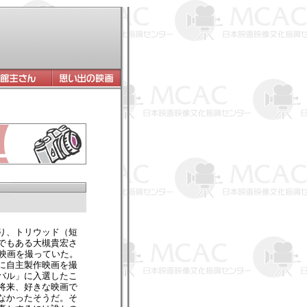
り、トリウッド（短
でもある大槻貴宏さ
作映画を撮っていた。
に自主製作映画を撮
バル」に入選したこ
将来、好きな映画で
なかったそうだ。そ