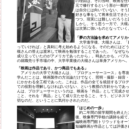
の理由は、その当時、映画を仕
元で修行するという形が一般的
は自分には向いていない、そう
好きな事をして将来生活できた
つつ、現実には難しいだろうと
しかし、そう思う一方で、大槻
は次第に強いものとなっていく
「夢の方法論を求めてアメリカ
大学進学後、大槻さんは、「
っていければ」と真剣に考え始めるようになる。そのためにはど
槻さんの答えは渡米して映画を勉強することであった。「なぜな
成り立っていたのがアメリカであったから」。時あたかも、バブ
の就職売り手市場の中、大学卒業後の大槻さんは単身アメリカへ
「映画は作品であり、かつ商品でもある」
アメリカの大学で大槻さんは、「プロデューサーコース」を専攻
学んだことは、映画製作の方法論だけでなく、照明・撮影・録音
にかかわる全工程であった。これは、作品の全てを統括するプロ
ての役割を理解しなければいけない、という教授の方針からであ
んは、プロデューサーというのは、映画を「作品」として完成さ
こと、それを「商品」として成り立たせること、そう、ビジネス
切なのだ、ということに気付かされたのだ。
「はじめの一歩」
約二年間の留学期間を終えた
後、映像専門学校の講師を経て
編映画専門館トリウッドをオー
短編映画が作品としては評価さ