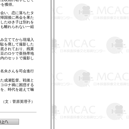
ンを獲得。
会い、恋に落ちたタ
は帰国後に再会を果た
望したゆき子は別れを
ても離れられない一組
み立ててから現場入
無駄を廃して撮影した
徹底されており、残業
伊豆のロケで亜熱帯地
オ内のセットで撮影し
名央さんを司会進行
れた成瀬監督。戦後と
、コロナ禍に困惑する
哀を、時代を超えて噛
（文：菅原英理子）