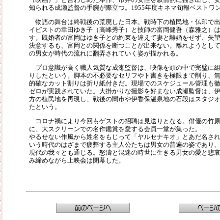
知られる成瀬監督の手腕が際立つ。1955年度キネマ旬報ベストワ
物語の舞台は終戦後の荒廃した日本。戦時下の植民地・仏印で出
イピストの幸田ゆき子（高峰秀子）と技師の富岡健吾（森雅之）
す。既婚者の富岡はゆき子との約束を違えて妻と離婚をせず、失
決意するも、富岡との関係を断つことが出来ない。離れようとし
の男女が時代の流れに翻弄されていく姿が描かれる。
プロ意識が高く職人気質な成瀬監督は、映像を頭の中で完璧に組
りしたという。脚本の不必要なセリフやト書きを極限まで削り、
的確なカット割りは折り紙付きだ。現場でのスケジュール管理も
ゼロが実践されていた。大掛かりな撮影を好まない成瀬監督は、
方の植民地を再現し、戦後の闇市や伊香保温泉地の石段はスタジ
たという。
コロナ禍により今回もゲストの招聘は見送りとなる。俳優の竹原
に、大スクリーンでの名作鑑賞を愛する会員一堂が集った。
やるせない作風から姓名をもじって「ヤルセナキオ」とあだ名さ
いう時代のはざまで疲弊する主人公たちは男女の普遍の姿であり
現代の我々とも通じる。怒濤と混迷の時世に生きる男女の愛と悲
み締めながら上映会は閉幕した。