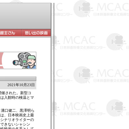
2021年10月23日
が開催された。新型コ
では入館時の検温とマ
、溝口健二、黒澤明ら
作は、日本映画史上最
性シナリオライターの
はできないシャシン
女性映画の名手として