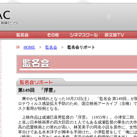
HOME
>
監名会
>
監名会リポート
第149
回 「浮雲」
爽やかな秋晴れとなった10月23日(土）、「監名会 第149回」
ロナウィルス感染拡大予防のため、国立映画アーカイブ（京橋）
スク着用が恒例となる。
上映作品は成瀬巳喜男監督の『浮雲』（1955年）。小津安二郎
と並ぶ日本映画界の四大巨匠の１人でもある成瀬監督の畢生の大
高の恋愛映画との誉れが高い。林芙美子の同名小説を原作に、女
草分けである水木洋子が脚本を手掛けた。小津監督をして「俺に
（映画）」と言わしめた本作、市井の女性を叙情的に描き出し、