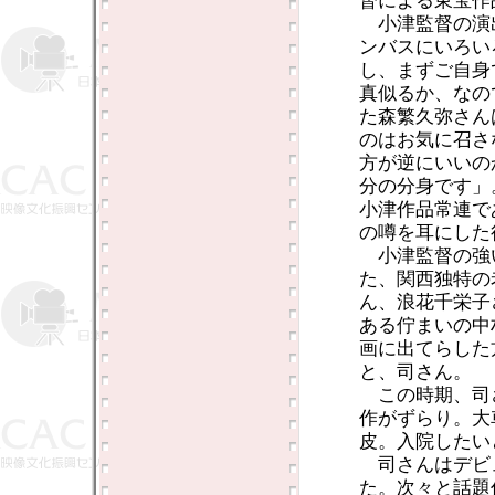
督による東宝作
小津監督の演
ンバスにいろい
し、まずご自身
真似るか、なの
た森繁久弥さん
のはお気に召さ
方が逆にいいの
分の分身です」
小津作品常連で
の噂を耳にした
小津監督の強
た、関西独特の
ん、浪花千栄子
ある佇まいの中
画に出てらした
と、司さん。
この時期、司
作がずらり。大
皮。入院したい
司さんはデビ
た。次々と話題