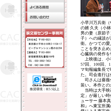
小早川万兵衛（
の婿 久夫（小
男の妻（原節子
子）への縁談が
衛。かつての愛
ことを突き止め
心臓病の発作を
上映後は、小
57回、100回
マ旬報編集長で
た。司会進行は
司さんは薔薇
装い。本作との
推奨環境：IE5.5以上
当時は大手映
定」が厳しい時
ューサー 藤本
和』へ東宝所属