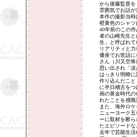
から後藤監督を
雰囲気でお話が
本作の撮影当時
橙黄色のシャツ
40年前のこの
者の山崎先生と
生」と呼ばれて
リアリティと力
優座でお世話に
さん（川又空将
思い出され「涙
はっきり明瞭に
作り込んだこと
に半日稽古をつ
画の黄金時代の
れたことを感慨
また、海外ロケ
ニューヨーク五
ーに取材を断ら
たエピソードな
去年で芸能生活