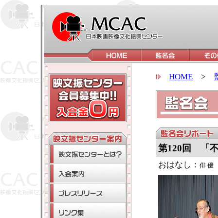
HOME
>
第120回 「
おはなし：
俳 優