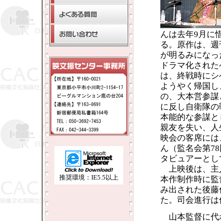
んは去年9月に
る。原作は、週
が明るみになっ
ドラマ化された
は、終戦時にシ
ようやく帰国し
の、大本営参謀
に反し自衛隊の
本能的な参謀と
親友を失い、人
映会の客席には
ん（監名会第78
タビュアーとし
上映後は、主
推奨環境：IE5.5以上
本作制作時に監
み出された後藤
た。司会進行は
山本監督に代