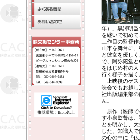
年）。黒澤明監
を継いで初めて
二作目の監督作
山市を舞台に、
と彼女を優しく
で、阿弥陀堂と
をはじめ村の人
行く様子を描く
上映後のゲスト
映会でもお越し
社出版編集部の
ん。
原作（医師で
推奨環境：IE5.5以上
す小泉監督は、
とを明かし、大
した、知識人で
の心の中に『仏