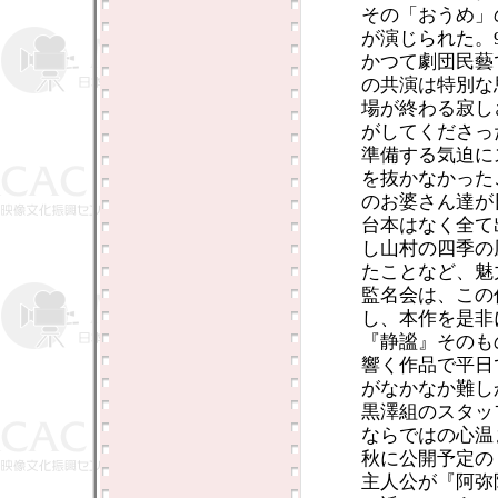
その「おうめ」
が演じられた。
かつて劇団民藝
の共演は特別な
場が終わる寂し
がしてくださっ
準備する気迫に
を抜かなかった
のお婆さん達が
台本はなく全て
し山村の四季の
たことなど、魅
監名会は、この
し、本作を是非
『静謐』そのも
響く作品で平日
がなかなか難し
黒澤組のスタッ
ならではの心温
秋に公開予定の
主人公が『阿弥