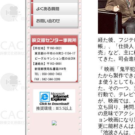
経た後、フジテ
帳」、「仕掛人
売」など、主に
てきた。司会進
『 映画「鬼平
たから製作でき
ま使うとしても
た。その一つ、
行動で、テレビ
が、映画では、
立ち回り、拷問
推奨環境：IE5.5以上
の意味でアクシ
ョン映画になり
更に能村さんは
『池波さんは、