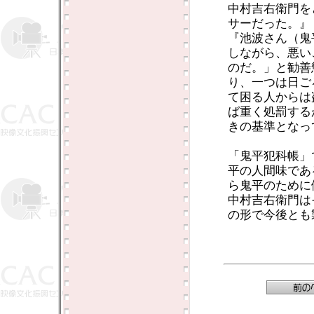
中村吉右衛門を
サーだった。』
『池波さん（鬼
しながら、悪い
のだ。」と勧善
り、一つは日ご
て困る人からは
ば重く処罰する
きの基準となっ
「鬼平犯科帳」
平の人間味であ
ら鬼平のために
中村吉右衛門は
の形で今後とも