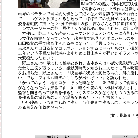
IMAGICAの協力で同社東京
で開催された。上映作品は新し
画界のベテランで国民的女優として絶大な人気を誇る吉永小百合
で、且つゲスト参加されるとあって、ほぼ全ての会員が出席した
姿を感動的に描いた132分の長編上映後、吉永さんと共に原作者
ョンマネージャーの野上照代さんが撮影秘話を話された。進行は
本作は、野上さんが読売ヒューマンドキュメンタリーに応募した
ラマ化が前提となっていたが、諸事情で実現されずにいたものを、
山田監督の手で映画化される事になった。「男はつらいよ」（74年
吉永さんと山田監督がコラボレーションするに至ったものだ。撮
15年という不穏な時代感を出すために野上さんが描いたイラスト
大変役だったという。
野上さんは83歳にして矍鑠とされ、吉永さんは15歳で撮影所に
だわり主役を張っている。撮影所時代を知るお二人だけに日本映
をお持ちだ。野上さんは、「映画界の状況は変わるもの。河の流
い。でも、フィルム時代のこころが出ればいい」と語られた。
「かつてのように地方ロケに行った時などに、皆で集まって食事
がなくなったのは残念です。又、軽く性能の良い機材が導入され
監督と向き合って映画を作るというスタンスがなくなりつつある
を作る昔の撮影所のような場所があるといい」と吉永さん。
いい映画はいつまでも心に残り、百年先まで残るもの。ベテラン
みる言葉が印象的だった。
（文：桑島まさ