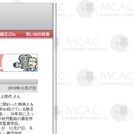
2010年11月27日
上照代 さん
に関わった映画人を
動を続けている映文
会」。30年目に入っ
8年松竹配給の最近作
次監督作品。
が、11月27日、今
く）株式会社