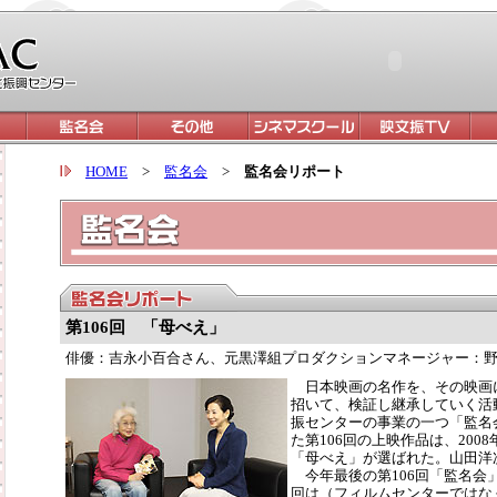
HOME
>
監名会
>
監名会リポート
第106回
「母べえ」
俳優：吉永小百合さん、元黒澤組プロダクションマネージャー：野
日本映画の名作を、その映画
招いて、検証し継承していく活
振センターの事業の一つ「監名
た第106回の上映作品は、200
「母べえ」が選ばれた。山田洋
今年最後の第106回「監名会」
回は（フィルムセンターではな