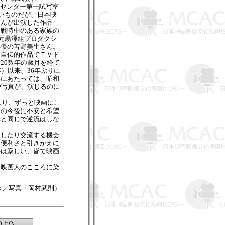
映像センター第一試写室
いものだが、日本映
さんが出演した作品
。戦時中のある家族の
で元黒澤組プロダクシ
俳優の苫野美生さん。
自伝的作品でＴＶド
20数年の歳月を経て
）以来、36年ぶりに
影にあたっては、昭和
や写真が、演じるのに
入り、ずっと映画にこ
画の今後に不安と希望
れと同じで逆流はしな
をしたり交流する機会
、便利さと引きかえに
のは寂しい、皆で映画
映画人のこころに染
き／写真・岡村武則）