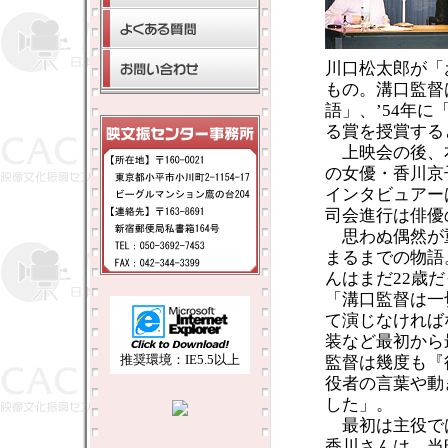
川口松太郎が「
もの。溝口監督は
語」、’54年
る賞を授賞する
上映会の後、
の女優・香川京
インタビュアー
司会進行は俳優
思わぬ偶然が
まるまでの物語
んはまだ22歳
「溝口監督は一
て演じなければ
装など最初から
推奨環境：IE5.5以上
監督は幾度も『
役者の言葉や動
した」。
最初は主役で
香川さんは、当