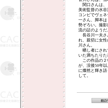
関口さんは、
美術監督の水谷
コンビでヴェネ
一さん、脚本は
勢ぞろい。撮影
流の証のようだ
長谷川一夫さ
れ、親切に女性
川さん。
晒し者にされ
いた満ちたりた
この作品の２年
が、没後50年
に燦然と輝き語
して。