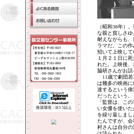
（昭和38年）
な親と貧しさゆ
耐えながらも、
ラマだ。この作
招いて上映して
１月２１日に死
れた。上映後、
脇研さんがお話
11歳で劇団若
は幾多の映画に
達するという偉
だったという。
「監督は、この
推奨環境：IE5.5以上
い女優を使いた
を繰り返しまし
たんですが、会
村さんは自分の
は語られた。