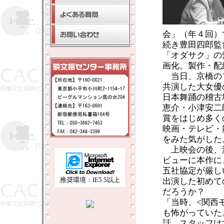
会」（年４回）
続き豊田四郎監
「オダサク」の
画化。製作・配
当日、京橋の
共演した大女優
日本舞踊の稽古
恵介・小津安二
賞をはじめ多く
映画・テレビ・
をみた気がした
上映会の後、
ビューに本作に
五社協定が厳し
推奨環境：IE5.5以上
出演した初めて
だろうか？
「当時、<関西
も怖がっていた
話、スタッフは