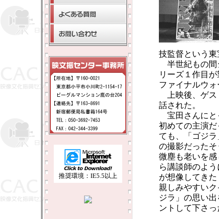
技監督という東
半世紀もの間
リーズ１作目が製
ファイナルウォ
上映後、ゲス
話された。
宝田さんにと
初めての主演だ
ても、「ゴジラ
の撮影だったそ
微塵も老いを感
ら講談師のよう
推奨環境：IE5.5以上
が想像してきた
親しみやすいク
ジラ」の思い出
ントして下さっ