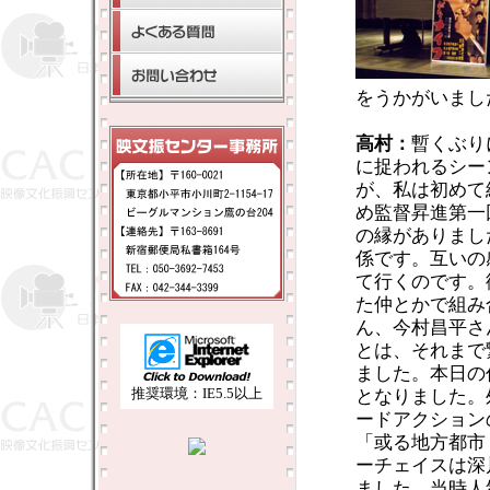
をうかがいまし
高村：
暫くぶり
に捉われるシー
が、私は初めて
め監督昇進第一
の縁がありまし
係です。互いの
て行くのです。
た仲とかで組み
ん、今村昌平さ
とは、それまで
ました。本日の
推奨環境：IE5.5以上
となりました。
ードアクション
「或る地方都市
ーチェイスは深
ました。当時人