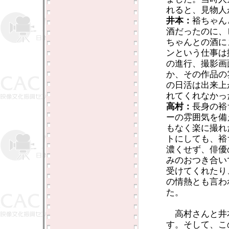
れると、見物人
井本：
裕ちゃん
酒だったのに、
ちゃんとの酒に
ンという仕事は
の進行、撮影画
か、その作品の
の日活は出来上
れてくれなかっ
高村：
長身の裕
ーの雰囲気を備
もなく楽に撮れ
トにしても、裕
濃くせず、俳優
みのおつき合い
受けてくれたり
の情熱とも言わ
た。
高村さんと井
す。そして、こ