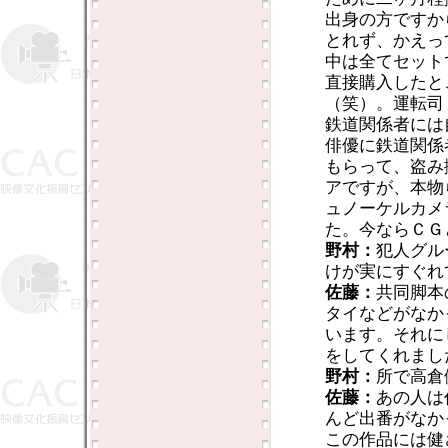
出身の方ですか
とれず、かえっ
中は全てセット
直接購入したと
（笑）。運転司
鉄道関係者には
俳優に鉄道関係
もらって、盗み
アですが、本物
ュノーケルカメ
た。今ならＣＧ
野村：
犯人グル
けが実にすぐれ
佐藤：
共同脚本
タイなどがなか
います。それに
をしてくれまし
野村：
所で高倉
佐藤：
あの人は
んど出番がなか
この作品には健