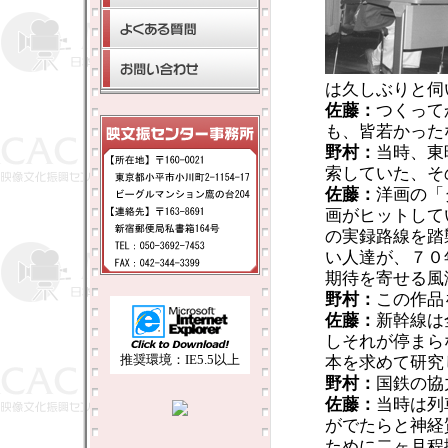
は久しぶりと伺
佐藤：
つくって
も、皆若かった
野村：
当時、東
索していた、そ
佐藤：
洋画の「
画がヒットして
の実録路線を踏
い人達が、７０
期待を寄せる風
野村：
この作品
佐藤：
新幹線は
しそれが停まら
推奨環境：IE5.5以上
本を求めて研究
野村：
国鉄の協
佐藤：
当時は列
がでたらと神経
ために二ヶ月程