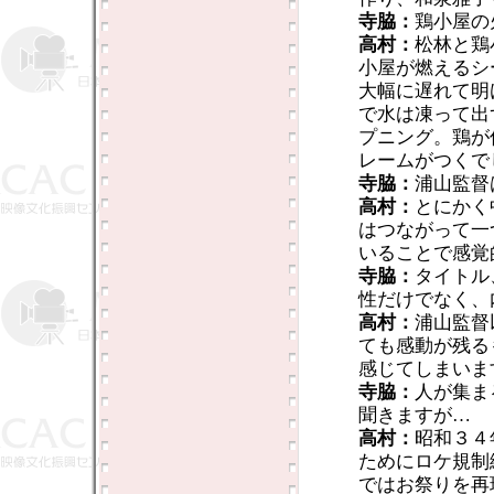
寺脇：
鶏小屋の
高村：
松林と鶏
小屋が燃えるシ
大幅に遅れて明
で水は凍って出
プニング。鶏が
レームがつくで
寺脇：
浦山監督
高村：
とにかく
はつながって一
いることで感覚
寺脇：
タイトル
性だけでなく、
高村：
浦山監督
ても感動が残る
感じてしまいま
寺脇：
人が集ま
聞きますが…
高村：
昭和３４
ためにロケ規制
ではお祭りを再