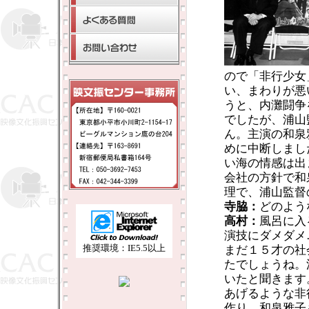
ので「非行少女
い、まわりが悪
うと、内灘闘争
でしたが、浦山
ん。主演の和泉
めに中断しまし
い海の情感は出
会社の方針で和
理で、浦山監督
寺脇：
どのよう
高村：
風呂に入
演技にダメダメ
推奨環境：IE5.5以上
まだ１５才の社
たでしょうね。
いたと聞きます
あげるような非
作り、和泉雅子