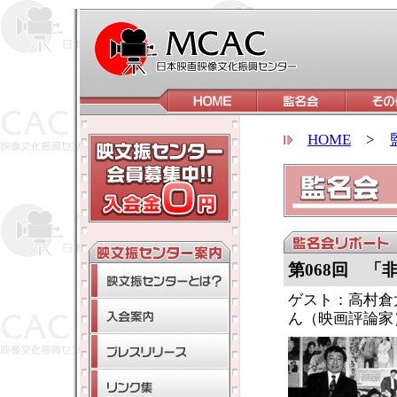
HOME
>
第068回 「
ゲスト：高村倉
ん（映画評論家