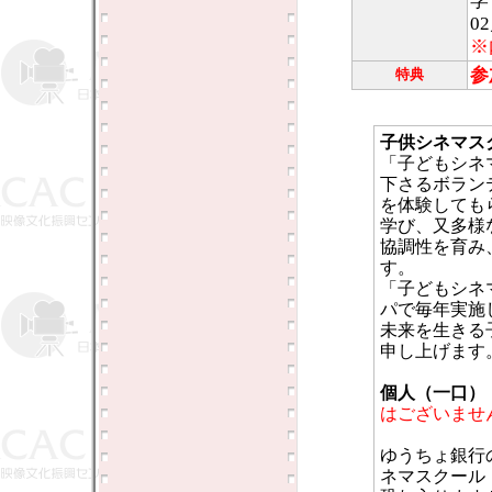
学
0
※
参
特典
子供シネマス
「子どもシネ
下さるボラン
を体験しても
学び、又多様
協調性を育み
す。
「子どもシネ
パで毎年実施
未来を生きる
申し上げます
個人（一口）：5
はございませ
ゆうちょ銀行
ネマスクール