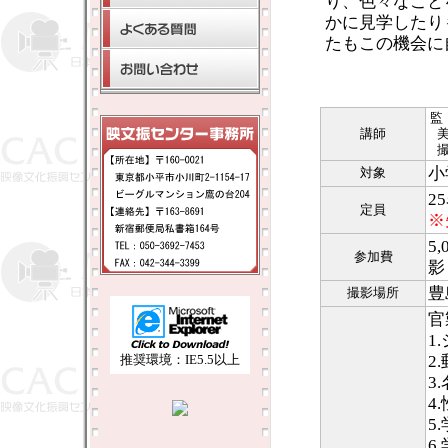
り、色々なこと
かに見学したり
たもこの機会に
講師
小
対象
2
定員
※
5
参加費
影
豊
撮影場所
官
1
推奨環境：IE5.5以上
2
3
4
5
6