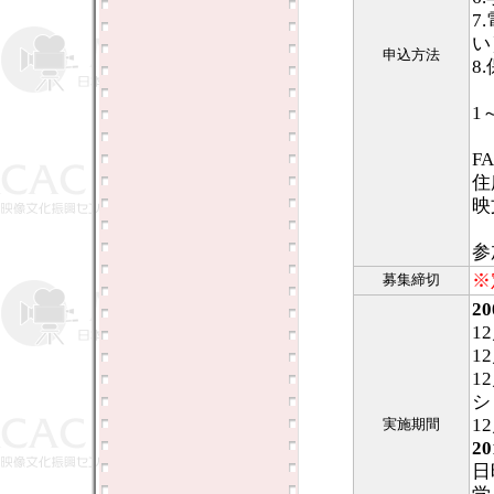
7
い
申込方法
8
1
FA
住
映
参
※
募集締切
2
1
1
1
シ
1
実施期間
2
日