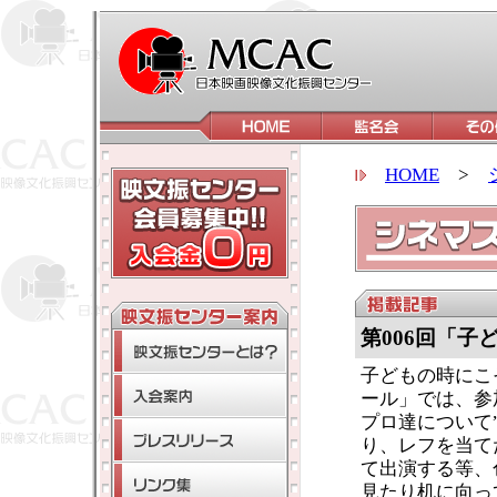
HOME
>
第006回「
子どもの時にこ
ール」では、参
プロ達について
り、レフを当て
て出演する等、
見たり机に向っ