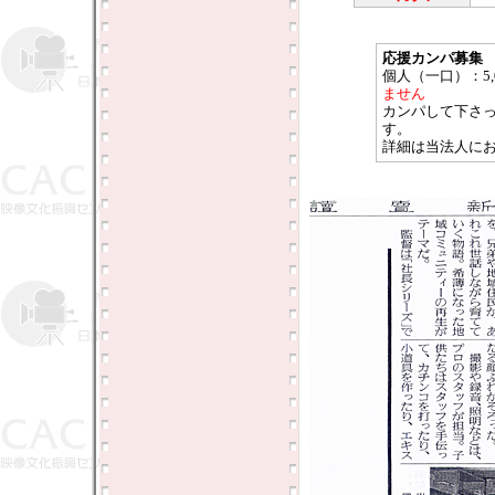
応援カンパ募集
個人（一口）：5,
ません
カンパして下さ
す。
詳細は当法人に