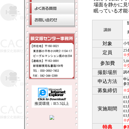
場面を静かに見
眠っている才能
講師
対象
小
25
定員
※
5
参加費
※
撮影場所
調
申
申込方法
参
募集締切
※
0
0
推奨環境：IE5.5以上
0
実施期間
0
0
※
特典
参