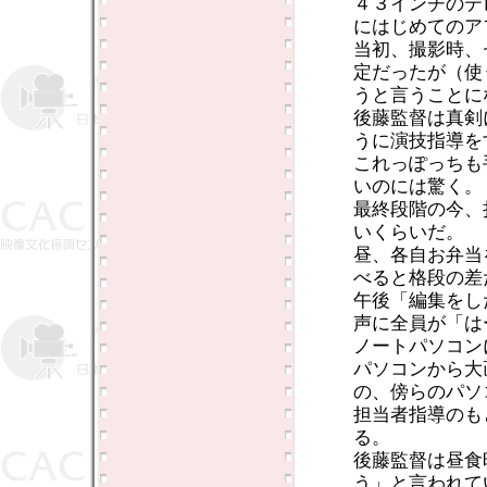
４３インチのテ
にはじめてのア
当初、撮影時、
定だったが（使
うと言うことに
後藤監督は真剣
うに演技指導を
これっぽっちも
いのには驚く。
最終段階の今、
いくらいだ。
昼、各自お弁当
べると格段の差
午後「編集をし
声に全員が「は
ノートパソコン
パソコンから大
の、傍らのパソ
担当者指導のも
る。
後藤監督は昼食
う」と言われて