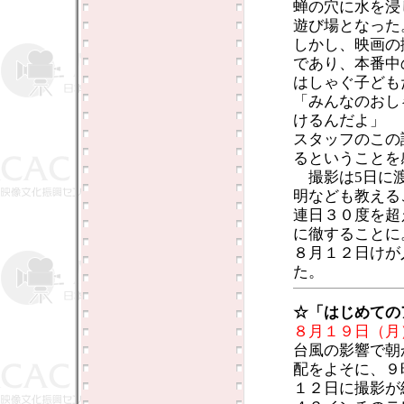
蝉の穴に水を浸
遊び場となった
しかし、映画の
であり、本番中
はしゃぐ子ども
「みんなのおし
けるんだよ」
スタッフのこの
るということを
撮影は5日に渡
明なども教える
連日３０度を超
に徹することに
８月１２日けが
た。
☆「はじめての
８月１９日（月
台風の影響で朝
配をよそに、９
１２日に撮影が