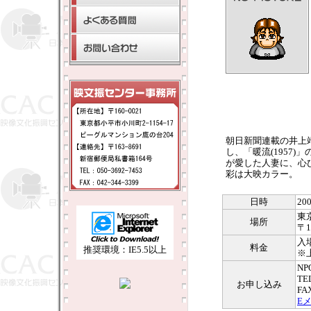
朝日新聞連載の井上
し、「暖流(1957
が愛した人妻に、心
彩は大映カラー。
日時
20
東
場所
〒1
入
料金
推奨環境：IE5.5以上
※
N
TE
お申し込み
FA
E