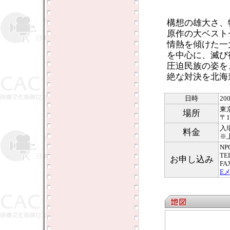
構想の雄大さ、
原作の大ベスト
情熱を傾けた一
を中心に、滅び
圧迫民族の姿を
絶な対決を北海
日時
20
東
場所
〒1
入
料金
※
N
TE
お申し込み
FA
E