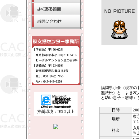
福岡県小倉（現在の
無法松）と、よき友
と幼い息子・敏雄）
日時
20
推奨環境：IE5.5以上
東
場所
〒1
入
料金
※