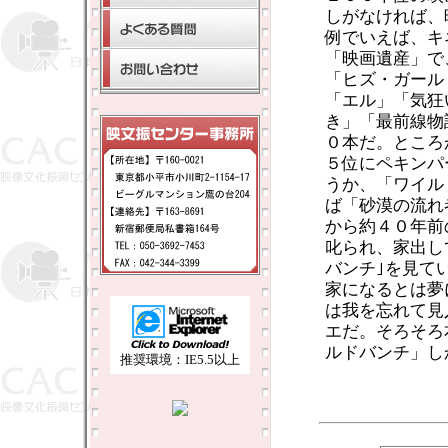
しがなければ、
例でいえば、キ
「映画遺産」で
「ヒズ・ガール
「エル」「気狂
き」「最前線物
０本だ。ところ
５位にペキンパ
うか、「ワイル
ば「砂漠の流れ
から約４０年前
叱られ、家出し
バンチ｣を見て
家になるとは夢
は我を忘れて見
エだ。そろそろ
ルドバンチ」し
推奨環境：IE5.5以上