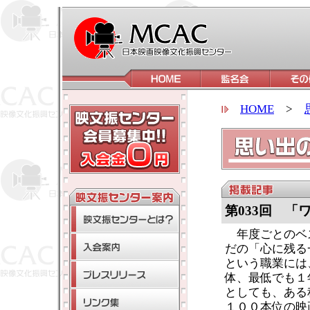
HOME
>
第033回 
年度ごとのベ
だの「心に残る
という職業には
体、最低でも１
としても、ある
１００本位の映