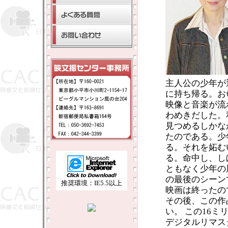
主人公の少年が
に持ち帰る。お
映像と音楽が流
わめきだした。
見つめるしかな
たのである。少
る。それを妬む
る。命中し、し
ともなく少年の
の最後のシーン
推奨環境：IE5.5以上
映画は終ったの
その後、この作
い。 この16
デジタルリマス