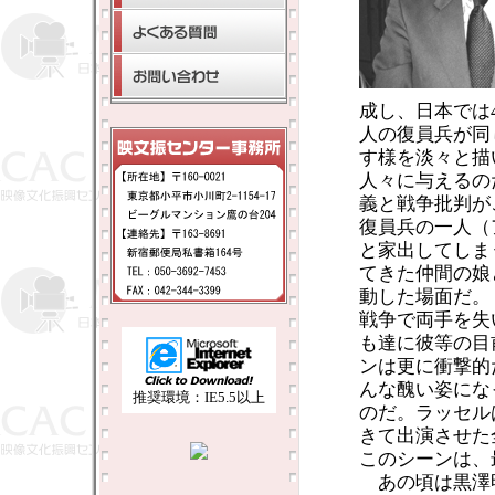
成し、日本では
人の復員兵が同
す様を淡々と描
人々に与えるの
義と戦争批判
復員兵の一人（
と家出してしま
てきた仲間の娘
動した場面だ。
戦争で両手を失
も達に彼等の目
ンは更に衝撃的
んな醜い姿にな
推奨環境：IE5.5以上
のだ。ラッセル
きて出演させた
このシーンは、
あの頃は黒澤