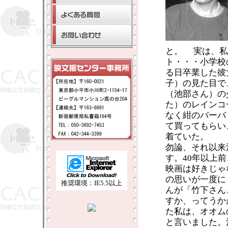
と。 実は、私
ト・・・小学校
る日卒業した彼
子）の見た目で
（池部さん）の
た）のレインコ
なく紺のバーバ
て買ってもらい
着ていた。
勿論、それ以来
す。40年以上
映画は好きじゃ
の思いが一度に
推奨環境：IE5.5以上
んが「竹下さん
すか、ってうか
た私は、オオム
と言いました。