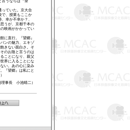
と言うならば『望
通っていた。京大合
校で、授業もここか
時、幸か不幸か？、
と思うが、京都千本の
この映画がかかってい
画館に直行。『望郷』
ャバンの魅力、エキゾ
も飽きない面白さ。そ
、そのお陰と言うのは
することになり、親父
の世界に入ることにな
いない。あの心に染み
び。『望郷』は私にと
長）
副理事長 小池晴二）