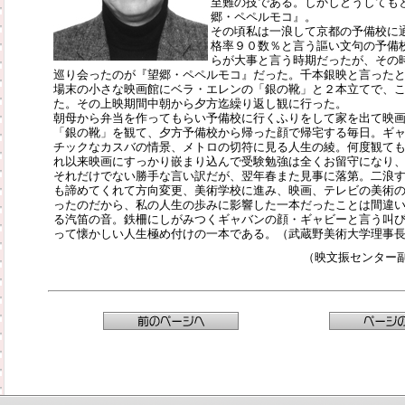
至難の技である。しかしどうしても
郷・ペペルモコ』。
その頃私は一浪して京都の予備校に
格率９０数％と言う謳い文句の予備
らが大事と言う時期だったが、その
巡り会ったのが『望郷・ペペルモコ』だった。千本銀映と言った
場末の小さな映画館にベラ・エレンの「銀の靴」と２本立てで、
た。その上映期間中朝から夕方迄繰り返し観に行った。
朝母から弁当を作ってもらい予備校に行くふりをして家を出て映
「銀の靴」を観て、夕方予備校から帰った顔で帰宅する毎日。ギ
チックなカスバの情景、メトロの切符に見る人生の綾。何度観て
れ以来映画にすっかり嵌まり込んで受験勉強は全くお留守になり
それだけでない勝手な言い訳だが、翌年春また見事に落第。二浪
も諦めてくれて方向変更、美術学校に進み、映画、テレビの美術
ったのだから、私の人生の歩みに影響した一本だったことは間違
る汽笛の音。鉄柵にしがみつくギャバンの顔・ギャビーと言う叫
って懐かしい人生極め付けの一本である。（武蔵野美術大学理事
（映文振センター