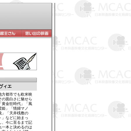
ヴィエ
地方都市でも欧米映
その面白さに魅せら
「黄金狂時代」「風
雪姫」「情婦マノ
靴」「天井桟敷の
ト」などに始まっ
し、今に至るまで記
れ一本と決めるのは