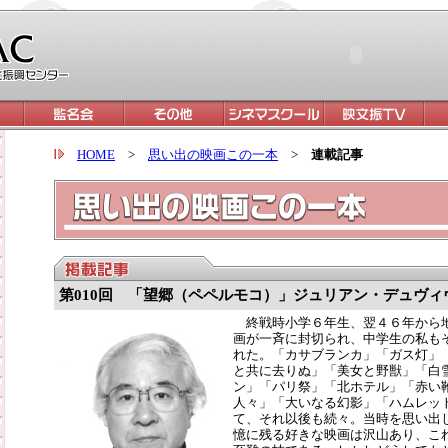
HOME
>
思い出の映画この一本
>
連載記事
第010回 「望郷（ペペルモコ）」ジュリアン・デュヴィ
終戦時小学６年生、翌４６年から
画が一斉に封切られ、中学生の私も
れた。「カサブランカ」「ガス灯」
と共に去りぬ」「美女と野獣」「白
ン」「パリ祭」「北ホテル」「赤い
人々」「大いなる幻影」「ハムレッ
て、それ以後も続々。当時を思い出
憶に残る好きな映画は沢山あり、こ