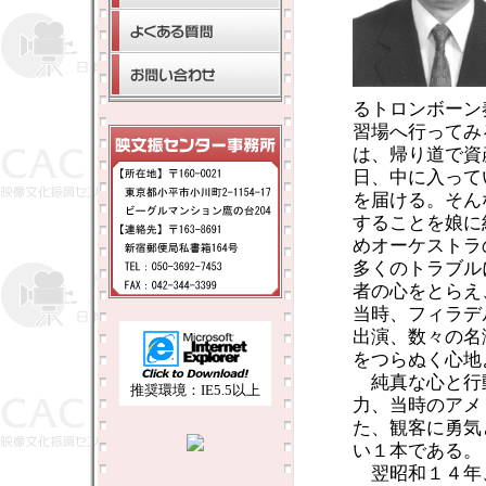
るトロンボーン
習場へ行ってみ
は、帰り道で資
日、中に入って
を届ける。そん
することを娘に
めオーケストラ
多くのトラブル
者の心をとらえ
当時、フィラデ
出演、数々の名
をつらぬく心地
純真な心と行
推奨環境：IE5.5以上
力、当時のアメ
た、観客に勇気
い１本である。
翌昭和１４年