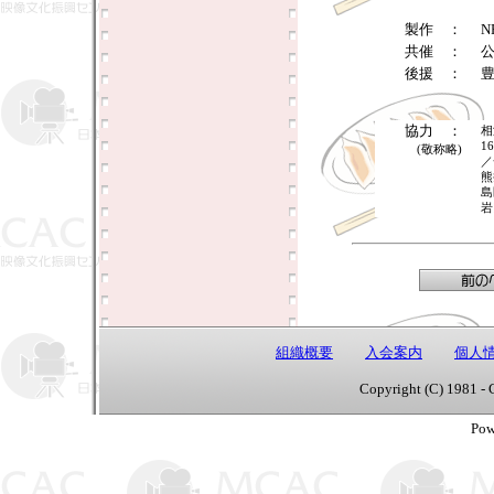
製作 ：
共催 ：
後援 ：
協力 ：
相
1
(敬称略)
／
熊
島
岩
組織概要
入会案内
個人
Copyright (C) 1981 - 
Pow