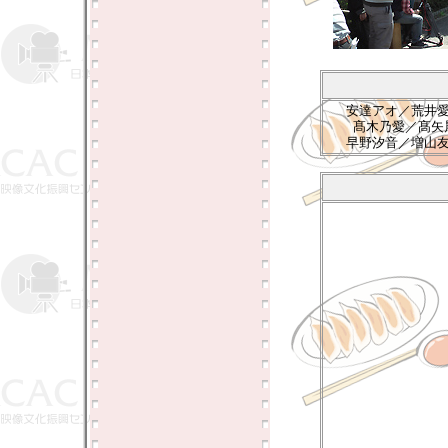
安達アオ／荒井
髙木乃愛／髙矢
早野汐音／増山