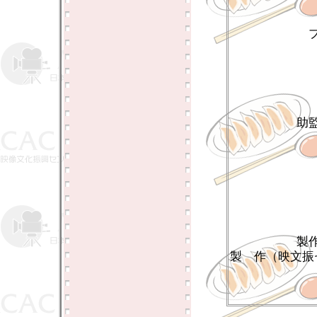
助
製
製 作（映文振