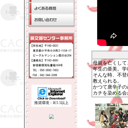
母親を亡くして
年生の亜美。学
そんな時、不登
教えられる。
かつて唐辛子の
カチを染める会
推奨環境：IE5.5以上