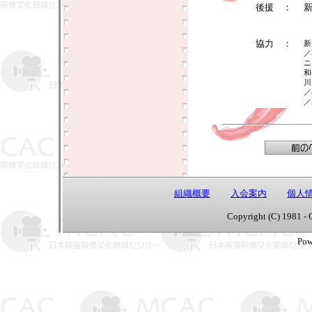
後援 ：
協力 ：
新
／
ニ
和
川
／
／
組織概要
入会案内
個人
Copyright (C) 1981 - 
Pow