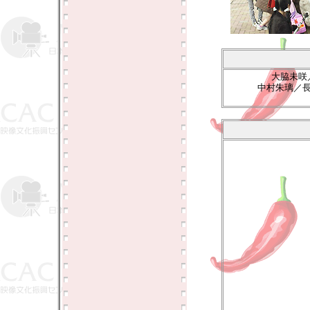
大脇未咲
中村朱璃／