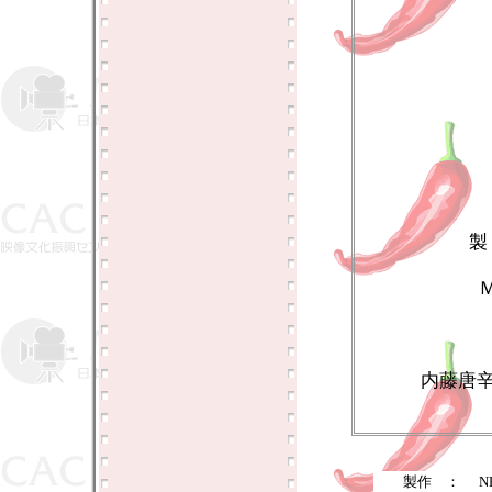
製
内藤唐
製作 ：